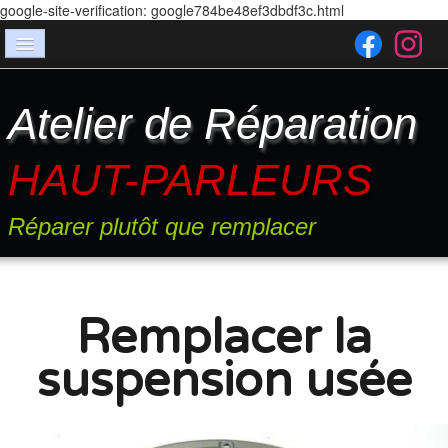
google-site-verification: google784be48ef3dbdf3c.html
Accueil
Atelier de Réparation
Les pannes
Services
HAUT-PARLEURS
Entretien
Réparer plutôt que remplacer
Suspension
Tweeter
Devis
Remplacer la
FAQ
suspension usée