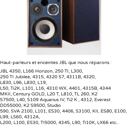
Haut-parleurs et enceintes JBL que nous réparons :
JBL 4350, L166 Horizon, 250 TI, L300,
250 TI Jubilee, 4315, 4320 S7, 4311B, 4320,
L830, L96, L830, L19,
L50, Ti2K, L101, L16, 4310 WX, 4401, 4315B, 4344
MKII, Century GOLD, L20 T, L810, TL 260, K2
S7500, L40, S109 Aquarius IV, Ti2 K , 4312, Everest
DD55000, K2 S9500, Studio
590, SVA 2100, L101, ES30, 4406, S3100, KII, ES80, E100,
L99, LS60, 4312A,
L200, L100, ES30, TI5000, 4345, L90, Ti10K, LX66 etc...