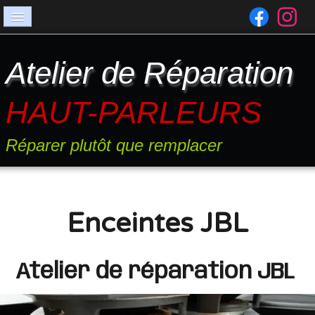
Accueil
Atelier de Réparation
Les pannes
Services
HAUT-PARLEURS
Entretien
Réparer plutôt que remplacer
Suspension
Tweeter
Devis
Enceintes JBL
FAQ
Atelier de réparation JBL